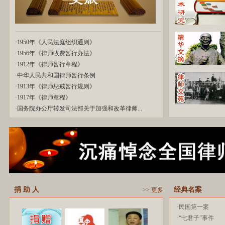
·
1950年《人民法庭组织通则》
·
1956年《律师收费暂行办法》
·
1912年《律师暂行章程》
·
中华人民共和国律师暂行条例
·
1913年《律师惩戒暂行规则》
·
1917年《律师章程》
·
国务院办公厅转发司法部关于加强和改革律师...
捐 助 人
经典名案
>> 更多
·
民国第一案
·
“七君子”事件