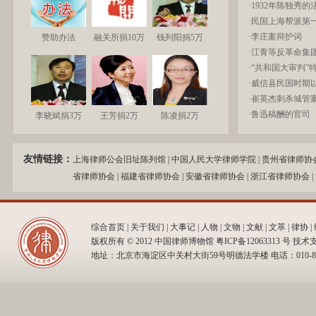
·
1932年陈独秀的法
·
民国上海帮派第
·
李庄案辩护词
赞助办法
融关所捐10万
钱列阳捐5万
·
江青等反革命集
·
“共和国大审判”
·
威信县民国时期以“
·
崔英杰刺杀城管
·
鲁迅稿酬的官司
李晓斌捐3万
王芳捐2万
陈凌捐2万
友情链接：
上海律师公会旧址陈列馆
|
中国人民大学律师学院
|
贵州省律师协
省律师协会
|
福建省律师协会
|
安徽省律师协会
|
浙江省律师协会
|
综合首页
|
关于我们
|
大事记
|
人物
|
文物
|
文献
|
文萃
|
律协
|
版权所有 © 2012 中国律师博物馆 粤ICP备12063313 号 
地址：北京市海淀区中关村大街59号明德法学楼 电话：010-82509230，