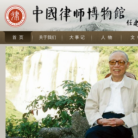
首 页
关于我们
大 事 记
人 物
文 