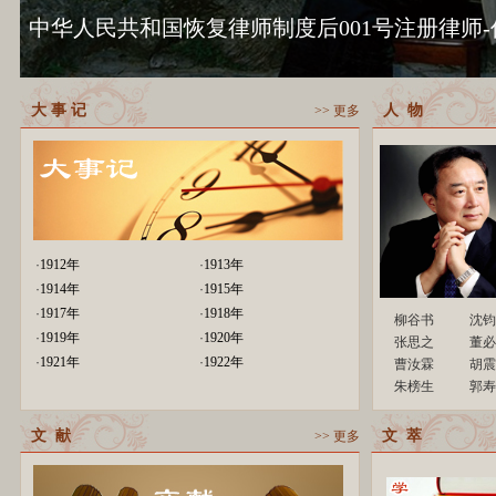
中华人民共和国恢复律师制度后001号注册律师-
大 事 记
人 物
>> 更多
·
1912年
·
1913年
·
1914年
·
1915年
·
1917年
·
1918年
柳谷书
沈钧
·
1919年
·
1920年
张思之
董必
·
1921年
·
1922年
曹汝霖
胡震
朱榜生
郭寿
文 献
文 萃
>> 更多