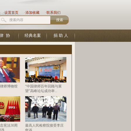
·
设置首页
·
添加收藏
·
联系我们
律 协
经典名案
捐 助 人
律师博物馆
“中国律师百年回顾与展
望”高峰论坛成功举...
念宪法30周
最高人民检察院接受李庄
...
申诉