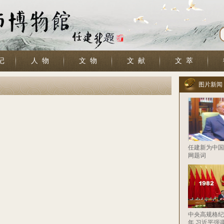
记
人 物
文 物
文 献
文 萃
图片新闻
任建新为中国
网题词
中央高规格纪
年 习近平强调违