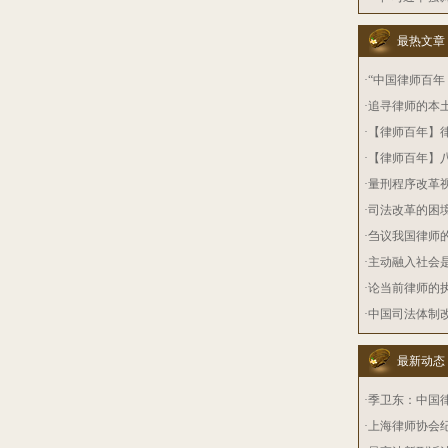
最热文章
·
“中国律师百年：
·
追寻律师的本
·
【律师百年】律
·
【律师百年】八
·
量刑程序改革视
·
司法改革的困
·
刍议我国律师
·
主动融入社会
·
论当前律师的
·
中国司法体制
最新动态
·
季卫东：中国
·
上海律师协会纪