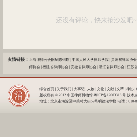
还没有评论，快来抢沙发吧~
友情链接：
上海律师公会旧址陈列馆
|
中国人民大学律师学院
|
贵州省律师协会
师协会
|
福建省律师协会
|
安徽省律师协会
|
浙江省律师协会
|
江苏
综合首页
|
关于我们
|
大事记
|
人物
|
文物
|
文献
|
文萃
|
律协
|
版权所有 © 2012 中国律师博物馆 粤ICP备12063313 号 
地址：北京市海淀区中关村大街59号明德法学楼 电话：010-82509230，